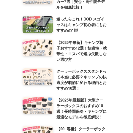
カー7選｜安心・高性能モデ
ルを徹底比較！
迷ったらこれ！DOD スゴイ
ッスはキャンプ初心者にもお
すすめの1脚
【2025年最新】キャンプ椅
子おすすめ12選！快適性・携
帯性・コスパで選ぶ失敗しな
い選び方
クーラーボックススタンドっ
て本当に必要？キャンプの快
適度が劇的に変わる理由とお
すすめ10選！
【2025年最新版】大型クー
ラーボックスのおすすめ10
選！長時間保冷・キャンプに
最適なモデルを徹底解説！
【20L容量】クーラーボック