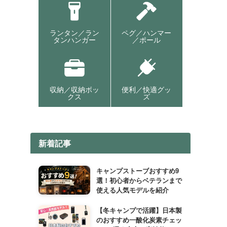
ランタン／ラン
ペグ／ハンマー
タンハンガー
／ポール
収納／収納ボッ
便利／快適グッ
クス
ズ
新着記事
キャンプストーブおすすめ9
選！初心者からベテランまで
使える人気モデルを紹介
【冬キャンプで活躍】日本製
のおすすめ一酸化炭素チェッ