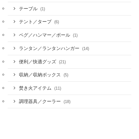
テーブル
(1)
テント／タープ
(6)
ペグ／ハンマー／ポール
(1)
ランタン／ランタンハンガー
(14)
便利／快適グッズ
(21)
収納／収納ボックス
(5)
焚き火アイテム
(11)
調理器具／クーラー
(18)