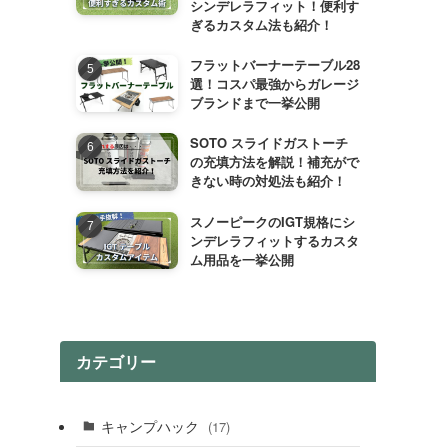
シンデレラフィット！便利す
ぎるカスタム法も紹介！
フラットバーナーテーブル28
選！コスパ最強からガレージ
ブランドまで一挙公開
SOTO スライドガストーチ
の充填方法を解説！補充がで
きない時の対処法も紹介！
スノーピークのIGT規格にシ
ンデレラフィットするカスタ
ム用品を一挙公開
カテゴリー
キャンプハック
(17)