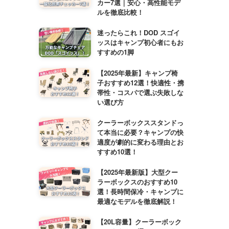
カー7選｜安心・高性能モデ
ルを徹底比較！
迷ったらこれ！DOD スゴイ
ッスはキャンプ初心者にもお
すすめの1脚
【2025年最新】キャンプ椅
子おすすめ12選！快適性・携
帯性・コスパで選ぶ失敗しな
い選び方
クーラーボックススタンドっ
て本当に必要？キャンプの快
適度が劇的に変わる理由とお
すすめ10選！
【2025年最新版】大型クー
ラーボックスのおすすめ10
選！長時間保冷・キャンプに
最適なモデルを徹底解説！
【20L容量】クーラーボック