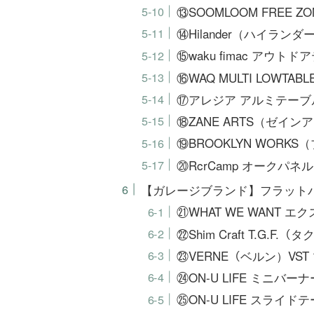
⑬SOOMLOOM FREE Z
⑭Hilander（ハイラン
⑮waku fimac アウト
⑯WAQ MULTI LOWTA
⑰アレジア アルミテーブ
⑱ZANE ARTS（ゼイ
⑲BROOKLYN WOR
⑳RcrCamp オークパネ
【ガレージブランド】フラット
㉑WHAT WE WANT 
㉒Shim Craft T.G
㉓VERNE（ベルン）VST 
㉔ON-U LIFE ミニバ
㉕ON-U LIFE スライド