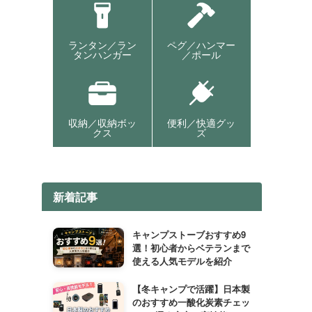
ランタン／ラン
ペグ／ハンマー
タンハンガー
／ポール
収納／収納ボッ
便利／快適グッ
クス
ズ
新着記事
キャンプストーブおすすめ9
選！初心者からベテランまで
使える人気モデルを紹介
【冬キャンプで活躍】日本製
のおすすめ一酸化炭素チェッ