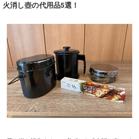
火消し壺の代用品5選！