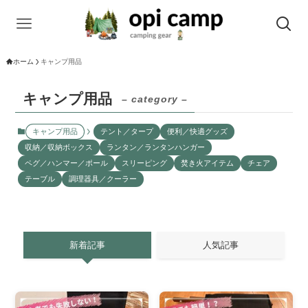
ホーム
キャンプ用品
キャンプ用品
– category –
キャンプ用品
テント／タープ
便利／快適グッズ
収納／収納ボックス
ランタン／ランタンハンガー
ペグ／ハンマー／ポール
スリーピング
焚き火アイテム
チェア
テーブル
調理器具／クーラー
新着記事
人気記事